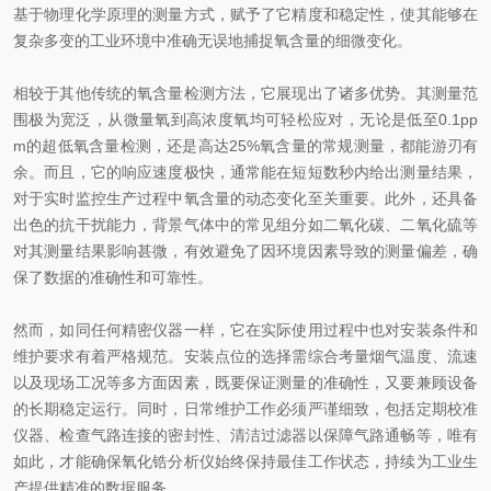
基于物理化学原理的测量方式，赋予了它精度和稳定性，使其能够在
复杂多变的工业环境中准确无误地捕捉氧含量的细微变化。
相较于其他传统的氧含量检测方法，它展现出了诸多优势。其测量范
围极为宽泛，从微量氧到高浓度氧均可轻松应对，无论是低至0.1pp
m的超低氧含量检测，还是高达25%氧含量的常规测量，都能游刃有
余。而且，它的响应速度极快，通常能在短短数秒内给出测量结果，
对于实时监控生产过程中氧含量的动态变化至关重要。此外，还具备
出色的抗干扰能力，背景气体中的常见组分如二氧化碳、二氧化硫等
对其测量结果影响甚微，有效避免了因环境因素导致的测量偏差，确
保了数据的准确性和可靠性。
然而，如同任何精密仪器一样，它在实际使用过程中也对安装条件和
维护要求有着严格规范。安装点位的选择需综合考量烟气温度、流速
以及现场工况等多方面因素，既要保证测量的准确性，又要兼顾设备
的长期稳定运行。同时，日常维护工作必须严谨细致，包括定期校准
仪器、检查气路连接的密封性、清洁过滤器以保障气路通畅等，唯有
如此，才能确保氧化锆分析仪始终保持最佳工作状态，持续为工业生
产提供精准的数据服务。