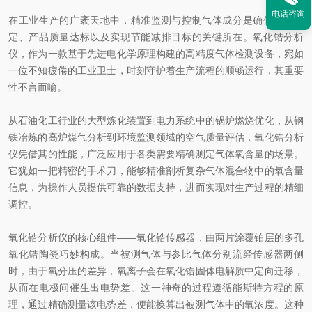
电话咨询
在工业生产的广袤天地中，精准监测与控制气体成分是确保工艺稳
定、产品质量达标以及实现节能减排目标的关键所在。氧化锆分析
仪，作为一款基于先进电化学原理构建的高精度气体检测设备，宛如
一位不知疲倦的工业卫士，时刻守护着生产流程的顺畅运行，其重要
性不言而喻。
从石油化工行业的大型炼化装置到电力系统中的锅炉燃烧优化，从钢
铁冶炼的高炉煤气分析到环境监测领域的空气质量评估，氧化锆分析
仪凭借其的性能，广泛应用于各类需要精确测定气体氧含量的场景。
它犹如一把精密的手术刀，能够精准剖析复杂气体混合物中的氧含量
信息，为操作人员提供可靠的数据支持，进而实现对生产过程的精细
调控。
氧化锆分析仪的核心组件——氧化锆传感器，由两片涂覆铂层的多孔
氧化锆陶瓷巧妙构成。当被测气体与参比气体分别流经传感器两侧
时，由于氧分压的差异，氧离子会在氧化锆固体电解质中定向迁移，
从而在电极间催生出电势差。这一神奇的过程遵循能斯特方程的原
理，通过精确测量该电势差，便能换算出被测气体中的氧浓度。这种