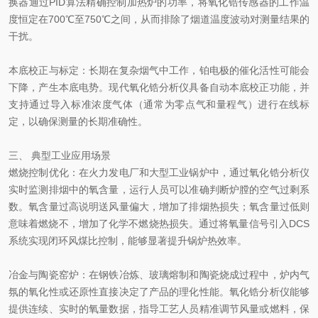
换器通过PID算法精确控制加热炉的功率，将氧化锆传感器的工作温
度恒定在700℃至750℃之间，从而排除了烟道温度波动对测量结果的
干扰。
本底校正与标定：长期在复杂烟气中工作，铂电极的催化活性可能会
下降，产生本底电势。现代氧化锆分析仪具备自动本底校正功能，并
支持通过导入标准浓度气体（通常为零点气和量程气）进行在线标
定，以确保测量的长期准确性。
三、 典型工业应用场景
燃烧控制优化：在火力发电厂和大型工业锅炉中，通过氧化锆分析仪
实时监测排烟中的氧含量，运行人员可以准确判断炉膛的空气过剩系
数。氧含量过高说明送风量偏大，增加了排烟热损失；氧含量过低则
意味着燃烧不，增加了化学不燃烧热损失。通过将氧量信号引入DCS
系统实现闭环风煤比控制，能够显著提升锅炉热效率。
冶金与陶瓷窑炉：在钢铁冶炼、玻璃熔制和陶瓷烧成过程中，炉内气
氛的氧化性或还原性直接决定了产品的理化性能。氧化锆分析仪能够
提供连续、实时的氧量数据，指导工艺人员精准调节风量或燃料，保