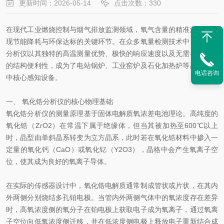
更新时间：2026-05-14
点击次数：330
在现代工业燃烧控制与烟气排放监测领域，氧气含量的精准测量是实
现节能降耗与环保达标的关键环节。在众多氧量检测技术中，氧化锆
分析仪以其独特的高温测量优势、极快的响应速度以及无需参比气体
的结构便利性，成为了电站锅炉、工业窑炉及石化加热炉等高温场景
电话咨询
中核心感知设备。
一、 氧化锆分析仪的核心物理基础
氧化锆分析仪的测量原理基于固体电解质氧浓差电池理论。高纯度的
氧化锆（ZrO2）在常温下属于绝缘体，但当其被加热至600℃以上
时，晶型由单斜晶系转变为立方晶系，此时若在氧化锆材料中掺入一
定量的氧化钙（CaO）或氧化钇（Y2O3），晶格中会产生氧离子空
位，使其成为良好的氧离子导体。
在实际的传感器设计中，氧化锆电解质通常制成管状或片状，在其内
外两侧分别烧结多孔铂电极。当管内外两侧气体中的氧浓度存在差异
时，高氧浓度侧的氧分子在铂电极上获取电子成为氧离子，通过氧离
子空位向低氧浓度侧迁移，并在低浓度侧电极上释放电子重新结合成